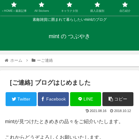
＜HOME＞最新記事
All Stickers
キャラクタ別
購入店舗別
自己紹介
素敵雑貨に囲まれて暮らしたいmintのブログ
mint の つぶやき
ホーム
ーご連絡
[ご連絡] ブログはじめました
Twitter
Facebook
LINE
コピー
2021.08.16
2018.10.12
mintが見つけたときめきの品々をご紹介いたします。
これからどうぞよろしくお願いいたします。