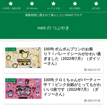
＜HOME＞最新記事
All Stickers
キャラクタ別
購入店舗別
自己紹介
素敵雑貨に囲まれて暮らしたいmintのブログ
mint の つぶやき
100均 ポムポムプリンのお祭
サンリオ
り？！パレードシールがかわい過
ぎました（2022年7月）（ダイソ
ーさん）
2022.07.07
100均 クロミちゃんがパーティー
サンリオ
中？！ピンク台紙がとってもかわ
いい1枚です（2022年7月）（ダ
イソーさん）
2022.07.06