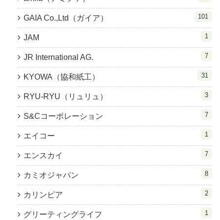
101
GAIA Co.,Ltd（ガイア）
1
JAM
7
JR International AG.
31
KYOWA（協和紙工）
3
RYU-RYU（リュリュ）
7
S&Cコーポレーション
1
エイコー
7
エンスカイ
8
カミオジャパン
2
カリンピア
1
グリーティングライフ