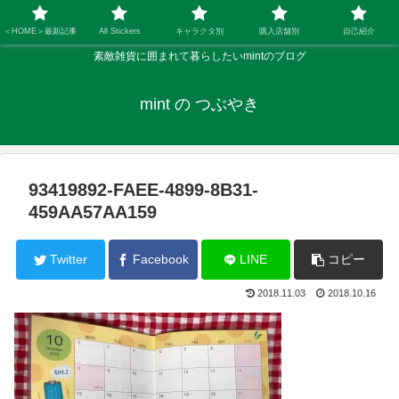
＜HOME＞最新記事
All Stickers
キャラクタ別
購入店舗別
自己紹介
素敵雑貨に囲まれて暮らしたいmintのブログ
mint の つぶやき
93419892-FAEE-4899-8B31-
459AA57AA159
Twitter
Facebook
LINE
コピー
2018.11.03
2018.10.16