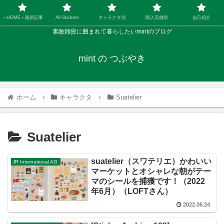
＜HOME＞最新記事
All Stickers
キャラクタ別
購入店舗別
自己紹介
素敵雑貨に囲まれて暮らしたいmintのブログ
mint の つぶやき
ホーム
キャラクタ
Suatelier
Suatelier
suatelier（スワテリエ）かわいい
JR International AG.
マーケットとオシャレな朝がテー
マのシールを捕獲です！（2022
年6月）（LOFTさん）
2022.06.24