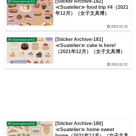
[Sticker Archive-182]
JR International AG.
≪Suatelier≫ food trip #4（2021
年12月）（女子文具博）
2022.02.23
[Sticker Archive-181]
JR International AG.
≪Suatelier≫ cake is here!
（2021年12月）（女子文具博）
2022.02.22
[Sticker Archive-180]
JR International AG.
≪Suatelier≫ home sweet
home（2021年12月）（女子文具