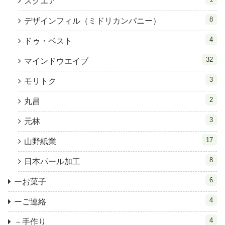
スクエア
8
デザインフィル（ミドリカンパニー）
4
ドゥ・ベスト
32
マインドウエイブ
3
モリトク
2
丸昌
3
元林
17
山野紙業
8
日本パール加工
6
ーお菓子
4
ーご連絡
4
－手作り