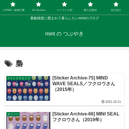
＜HOME＞最新記事
All Stickers
キャラクタ別
購入店舗別
自己紹介
素敵雑貨に囲まれて暮らしたいmintのブログ
mint の つぶやき
梟
[Sticker Archive-75] MIND
マインドウエイブ
WAVE SEALS／フクロウさん
（2015年）
2021.10.11
[Sticker Archive-66] MINI SEAL
ダイソー
フクロウさん（2019年）