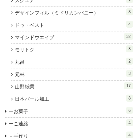
スクエア
8
デザインフィル（ミドリカンパニー）
4
ドゥ・ベスト
32
マインドウエイブ
3
モリトク
2
丸昌
3
元林
17
山野紙業
8
日本パール加工
6
ーお菓子
4
ーご連絡
4
－手作り