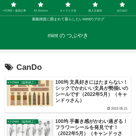
＜HOME＞最新記事
All Stickers
キャラクタ別
購入店舗別
自己紹介
素敵雑貨に囲まれて暮らしたいmintのブログ
mint の つぶやき
CanDo
100均 文具好きにはたまらない！
KYOWA（協和紙工）
シックでかわいい文具が勢揃いの
シールです（2022年5月）（キャ
ンドゥさん）
2022.06.21
100均 手書き感がかわい過ぎる！
KYOWA（協和紙工）
フラワーシールを発見です！
（2022年5月）（キャンドゥさ