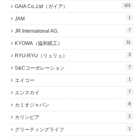
101
GAIA Co.,Ltd（ガイア）
1
JAM
7
JR International AG.
31
KYOWA（協和紙工）
3
RYU-RYU（リュリュ）
7
S&Cコーポレーション
1
エイコー
7
エンスカイ
8
カミオジャパン
2
カリンピア
1
グリーティングライフ