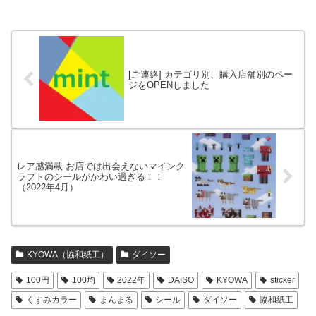
[ご連絡] カテゴリ別、購入店舗別のペー
ジをOPENしました
レア感満載 お店では出会えないマインク
ラフトのシールがかわい過ぎる！！
（2022年4月）
KYOWA（協和紙工）
ダイソー
100円
100均
2022年
DAISO
KYOWA
sticker
くすみカラー
まんまる
シール
ダイソー
協和紙工