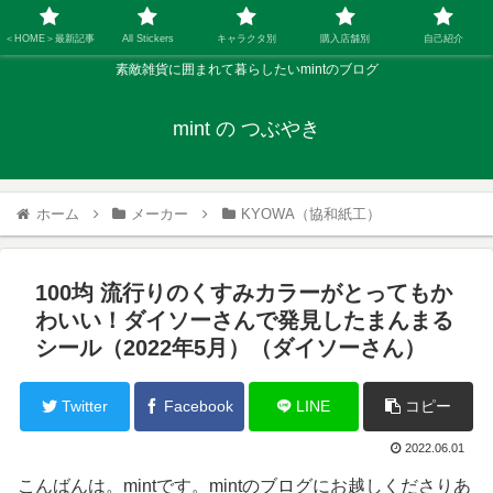
＜HOME＞最新記事
All Stickers
キャラクタ別
購入店舗別
自己紹介
素敵雑貨に囲まれて暮らしたいmintのブログ
mint の つぶやき
ホーム
メーカー
KYOWA（協和紙工）
100均 流行りのくすみカラーがとってもか
わいい！ダイソーさんで発見したまんまる
シール（2022年5月）（ダイソーさん）
Twitter
Facebook
LINE
コピー
2022.06.01
こんばんは。mintです。mintのブログにお越しくださりあ