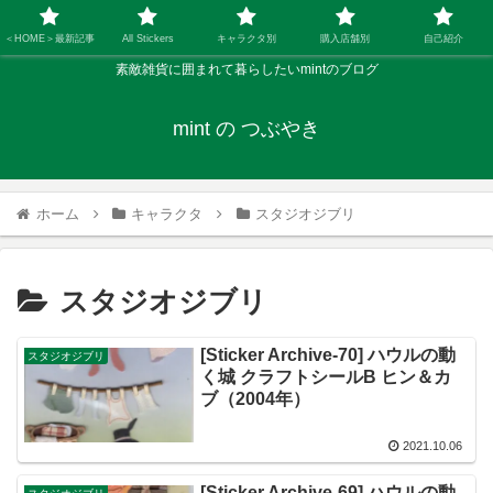
＜HOME＞最新記事
All Stickers
キャラクタ別
購入店舗別
自己紹介
素敵雑貨に囲まれて暮らしたいmintのブログ
mint の つぶやき
ホーム
キャラクタ
スタジオジブリ
スタジオジブリ
[Sticker Archive-70] ハウルの動
スタジオジブリ
く城 クラフトシールB ヒン＆カ
ブ（2004年）
2021.10.06
[Sticker Archive-69] ハウルの動