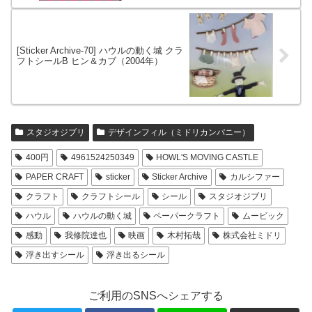
[Sticker Archive-70] ハウルの動く城 クラ
フトシールB ヒン＆カブ（2004年）
スタジオジブリ
デザインフィル（ミドリカンパニー）
400円
4961524250349
HOWL'S MOVING CASTLE
PAPER CRAFT
sticker
Sticker Archive
カルシファー
クラフト
クラフトシール
シール
スタジオジブリ
ハウル
ハウルの動く城
ペーパークラフト
ムービック
感動
我修院達也
映画
木村拓哉
株式会社ミドリ
浮き出すシール
浮き出るシール
ご利用のSNSへシェアする