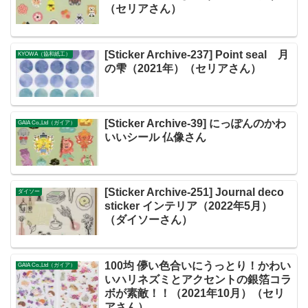
（セリアさん）
[Sticker Archive-237] Point seal 月
KYOWA（協和紙工）
の雫（2021年）（セリアさん）
[Sticker Archive-39] にっぽんのかわ
GAIA Co.,Ltd（ガイア）
いいシール 仏像さん
[Sticker Archive-251] Journal deco
ダイソー
sticker インテリア（2022年5月）
（ダイソーさん）
100均 儚い色合いにうっとり！かわい
GAIA Co.,Ltd（ガイア）
いハリネズミとアクセントの銀箔コラ
ボが素敵！！（2021年10月）（セリ
アさん）