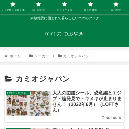
＜HOME＞最新記事
All Stickers
キャラクタ別
購入店舗別
自己紹介
素敵雑貨に囲まれて暮らしたいmintのブログ
mint の つぶやき
ホーム
メーカー
カミオジャパン
カミオジャパン
大人の図鑑シール。恐竜編とエジ
LOFT（ロフト）
プト編発見でトキメキが止まりま
せん！（2022年6月）（LOFTさ
ん）
2022.06.25