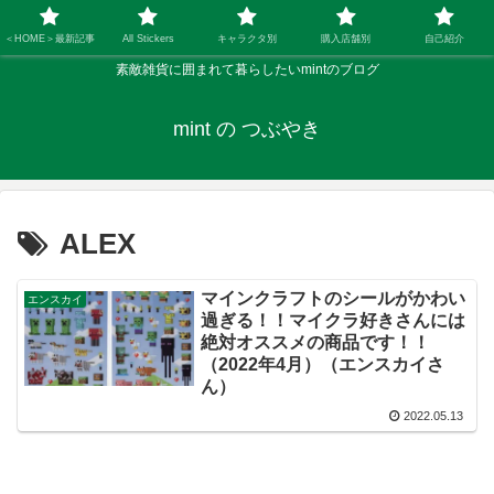
＜HOME＞最新記事
All Stickers
キャラクタ別
購入店舗別
自己紹介
素敵雑貨に囲まれて暮らしたいmintのブログ
mint の つぶやき
ALEX
マインクラフトのシールがかわい
エンスカイ
過ぎる！！マイクラ好きさんには
絶対オススメの商品です！！
（2022年4月）（エンスカイさ
ん）
2022.05.13