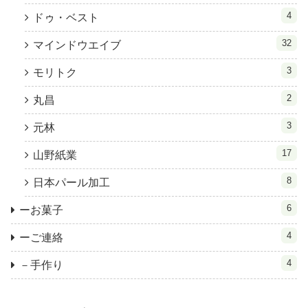
4
ドゥ・ベスト
32
マインドウエイブ
3
モリトク
2
丸昌
3
元林
17
山野紙業
8
日本パール加工
6
ーお菓子
4
ーご連絡
4
－手作り