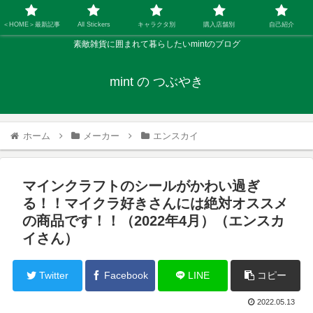
＜HOME＞最新記事
All Stickers
キャラクタ別
購入店舗別
自己紹介
素敵雑貨に囲まれて暮らしたいmintのブログ
mint の つぶやき
ホーム
メーカー
エンスカイ
マインクラフトのシールがかわい過ぎ
る！！マイクラ好きさんには絶対オススメ
の商品です！！（2022年4月）（エンスカ
イさん）
Twitter
Facebook
LINE
コピー
2022.05.13