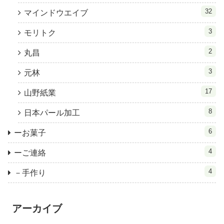
32
マインドウエイブ
3
モリトク
2
丸昌
3
元林
17
山野紙業
8
日本パール加工
6
ーお菓子
4
ーご連絡
4
－手作り
アーカイブ