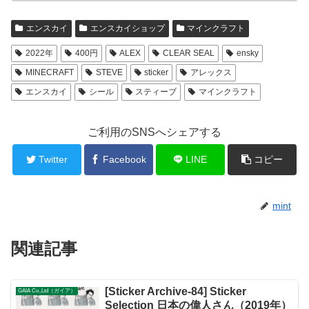
エンスカイ
エンスカイショップ
マインクラフト
2022年
400円
ALEX
CLEAR SEAL
ensky
MINECRAFT
STEVE
sticker
アレックス
エンスカイ
シール
スティーブ
マインクラフト
ご利用のSNSへシェアする
Twitter
Facebook
LINE
コピー
mint
関連記事
[Sticker Archive-84] Sticker
GAIA Co.,Ltd（ガイア）
Selection 日本の偉人さん（2019年）