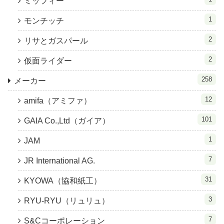
ミッフィー
1
モンチッチ
2
リサとガスパール
2
仮面ライダー
258
メーカー
12
amifa（アミファ）
101
GAIA Co.,Ltd（ガイア）
1
JAM
7
JR International AG.
31
KYOWA（協和紙工）
3
RYU-RYU（リュリュ）
7
S&Cコーポレーション