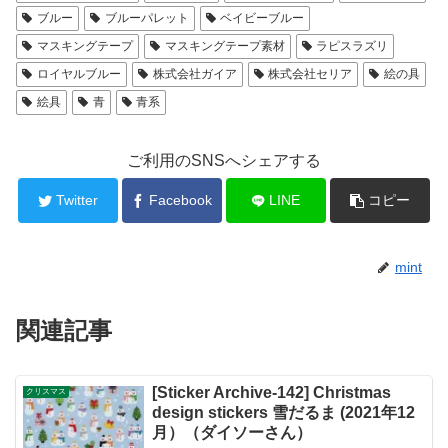
ブルー
ブルーパレット
ベイビーブルー
マスキングテープ
マスキングテープ素材
ラピスラズリ
ロイヤルブルー
株式会社ガイア
株式会社セリア
絵の具
絵具
青
青系
ご利用のSNSへシェアする
Twitter
Facebook
LINE
コピー
mint
関連記事
[Sticker Archive-142] Christmas
クリスマス
design stickers 雪だるま (2021年12
月）（ダイソーさん）