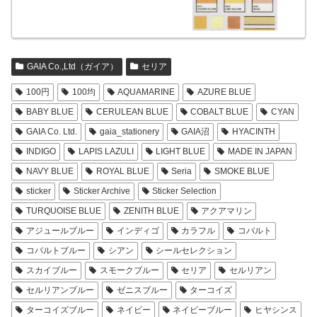
GAIA Co.,Ltd（ガイア）
セリア
100円
100均
AQUAMARINE
AZURE BLUE
BABY BLUE
CERULEAN BLUE
COBALT BLUE
CYAN
GAIA Co. Ltd.
gaia_stationery
GAIA沼
HYACINTH
INDIGO
LAPIS LAZULI
LIGHT BLUE
MADE IN JAPAN
NAVY BLUE
ROYAL BLUE
Seria
SMOKE BLUE
sticker
Sticker Archive
Sticker Selection
TURQUOISE BLUE
ZENITH BLUE
アクアマリン
アジュールブルー
インディゴ
カラフル
コバルト
コバルトブルー
シアン
シールセレクション
スカイブルー
スモークブルー
セリア
セルリアン
セルリアンブルー
ゼニスブルー
ターコイズ
ターコイズブルー
ネイビー
ネイビーブルー
ヒヤシンス