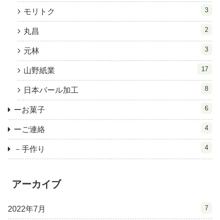
3
モリトク
2
丸昌
3
元林
17
山野紙業
8
日本パール加工
6
ーお菓子
4
ーご連絡
4
－手作り
アーカイブ
7
2022年7月