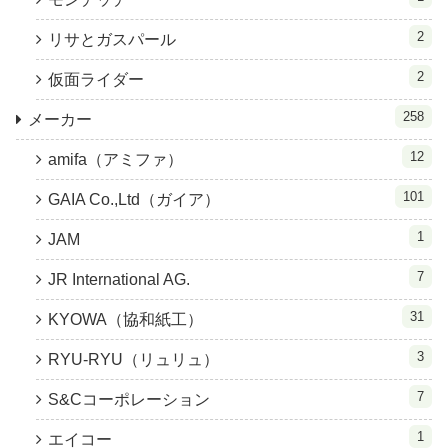
2
リサとガスパール
2
仮面ライダー
258
メーカー
12
amifa（アミファ）
101
GAIA Co.,Ltd（ガイア）
1
JAM
7
JR International AG.
31
KYOWA（協和紙工）
3
RYU-RYU（リュリュ）
7
S&Cコーポレーション
1
エイコー