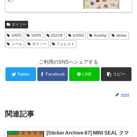
ん）
ダイソー
100円
100均
2022年
DAISO
Koselig
sticker
シール
ダイソー
フォレスト
ご利用のSNSへシェアする
Twitter
Facebook
LINE
コピー
mint
関連記事
[Sticker Archive-67] MINI SEAL クマ
ダイソー