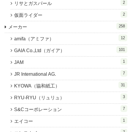
2
リサとガスパール
2
仮面ライダー
258
メーカー
12
amifa（アミファ）
101
GAIA Co.,Ltd（ガイア）
1
JAM
7
JR International AG.
31
KYOWA（協和紙工）
3
RYU-RYU（リュリュ）
7
S&Cコーポレーション
1
エイコー