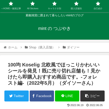
＜HOME＞最新記事
All Stickers
キャラクタ別
購入店舗別
自己紹介
素敵雑貨に囲まれて暮らしたいmintのブログ
mint の つぶやき
ホーム
Shop（購入店舗）
ダイソー
100均 Koselig 北欧風でほっこりかわいい
シールを発見！既に売り切れ店舗も！見か
けたら即購入おすすめ商品です。-フォレ
スト編-（2022年5月）（ダイソーさん）
Twitter
Facebook
LINE
コピー
2022.06.19
2022.06.05