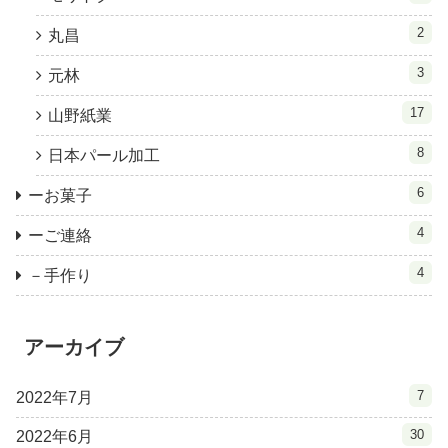
2
丸昌
3
元林
17
山野紙業
8
日本パール加工
6
ーお菓子
4
ーご連絡
4
－手作り
アーカイブ
7
2022年7月
30
2022年6月