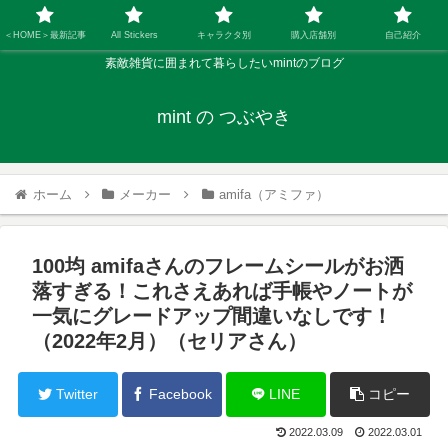
＜HOME＞最新記事
All Stickers
キャラクタ別
購入店舗別
自己紹介
素敵雑貨に囲まれて暮らしたいmintのブログ
mint の つぶやき
ホーム
メーカー
amifa（アミファ）
100均 amifaさんのフレームシールがお洒
落すぎる！これさえあれば手帳やノートが
一気にグレードアップ間違いなしです！
（2022年2月）（セリアさん）
Twitter
Facebook
LINE
コピー
2022.03.09
2022.03.01