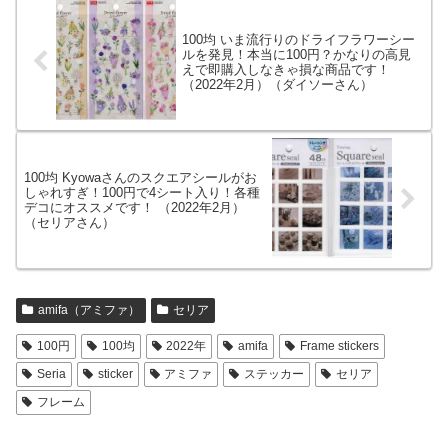
100均 いま流行りのドライフラワーシー
ルを発見！本当に100円？かなりの高見
えで即購入しなきゃ損な商品です！
（2022年2月）（ダイソーさん）
100均 Kyowaさんのスクエアシールがお
しゃれすぎ！100円で4シート入り！各種
デコにオススメです！ （2022年2月）
（セリアさん）
amifa（アミファ）
セリア
100円
100均
2022年
amifa
Frame stickers
Seria
sticker
アミファ
ステッカー
セリア
フレーム