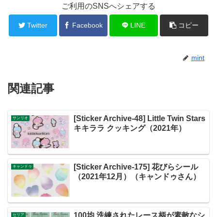
ご利用のSNSへシェアする
Twitter
Facebook
LINE
コピー
mint
関連記事
[Sticker Archive-48] Little Twin Stars
サンリオ
キキララ クッキング（2021年）
[Sticker Archive-175] 花びらシール
キャンドゥ
（2021年12月）（キャンドゥさん）
100均 洗練されたレース柄が素敵なシ
セリア