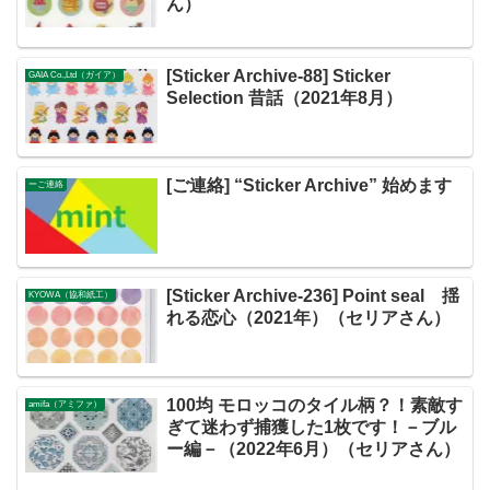
ん）
[Sticker Archive-88] Sticker
GAIA Co.,Ltd（ガイア）
Selection 昔話（2021年8月）
[ご連絡] “Sticker Archive” 始めます
ーご連絡
[Sticker Archive-236] Point seal 揺
KYOWA（協和紙工）
れる恋心（2021年）（セリアさん）
100均 モロッコのタイル柄？！素敵す
amifa（アミファ）
ぎて迷わず捕獲した1枚です！－ブル
ー編－（2022年6月）（セリアさん）