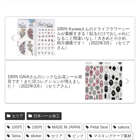
100均 Kyowaさんのドライフラワーシー
ルが素敵すぎる！貼るだけでおしゃれに
なること間違いなし！大きめと小さめ、
両方捕獲です！ （2022年3月）（セリア
さん）
100均 GAIAさんのシックなお花シール発
見です！また沼コレクションが増えまし
た！ （2022年3月）（セリアさん）
セリア
日本パール加工
100円
100均
MADE IN JAPAN
Petal Seal
sakura
Seria
sticker
セリア
ピンク
マスキングテープ素材