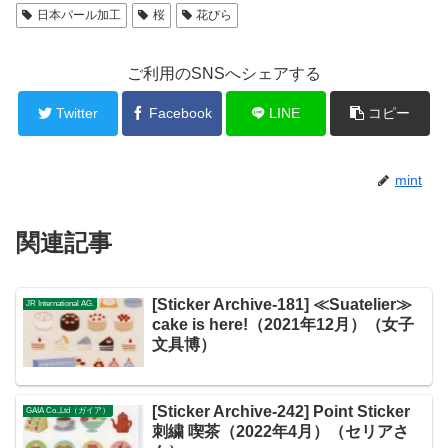
日本パール加工
桜
花びら
ご利用のSNSへシェアする
Twitter
Facebook
LINE
コピー
mint
関連記事
[Sticker Archive-181] ≪Suatelier≫
JR International AG.
cake is here!（2021年12月）（女子
文具博）
[Sticker Archive-242] Point Sticker
GAIA Co.,Ltd（ガイア）
刺繍 喫茶（2022年4月）（セリアさ