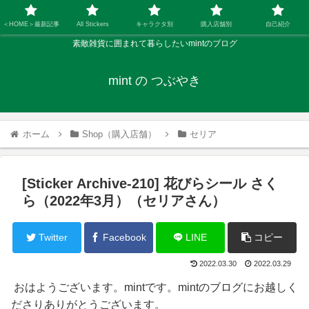
＜HOME＞最新記事
All Stickers
キャラクタ別
購入店舗別
自己紹介
素敵雑貨に囲まれて暮らしたいmintのブログ
mint の つぶやき
ホーム
Shop（購入店舗）
セリア
[Sticker Archive-210] 花びらシール さく
ら（2022年3月）（セリアさん）
Twitter
Facebook
LINE
コピー
2022.03.30
2022.03.29
おはようございます。mintです。mintのブログにお越しく
ださりありがとうございます。