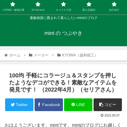
＜HOME＞最新記事
All Stickers
キャラクタ別
購入店舗別
自己紹介
素敵雑貨に囲まれて暮らしたいmintのブログ
mint の つぶやき
ホーム
メーカー
KYOWA（協和紙工）
100均 手軽にコラージュ＆スタンプを押し
たようなデコができる！素敵なアイテムを
発見です！ （2022年4月）（セリアさん）
Twitter
Facebook
LINE
コピー
2022.05.07
おはようございます。mintです。mintのブログにお越しく