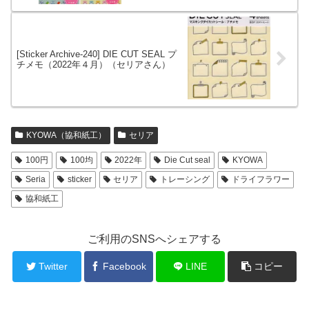
[Sticker Archive-240] DIE CUT SEAL プ
チメモ（2022年４月）（セリアさん）
KYOWA（協和紙工）
セリア
100円
100均
2022年
Die Cut seal
KYOWA
Seria
sticker
セリア
トレーシング
ドライフラワー
協和紙工
ご利用のSNSへシェアする
Twitter
Facebook
LINE
コピー